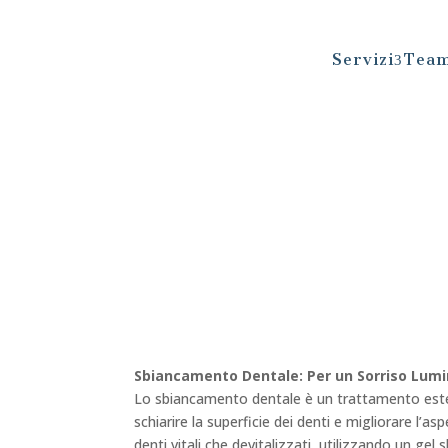
Servizi
Tea
3
Sbiancamento Dentale: Per un Sorriso Lum
Lo sbiancamento dentale è un trattamento estet
schiarire la superficie dei denti e migliorare l’a
denti vitali che devitalizzati, utilizzando un gel 