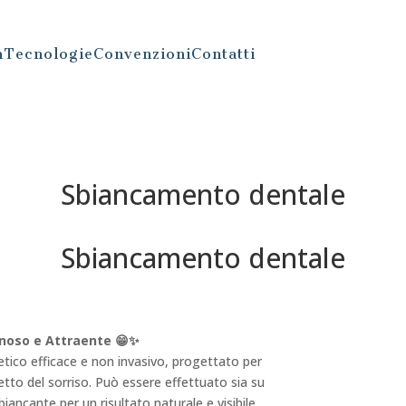
m
Tecnologie
Convenzioni
Contatti
Sbiancamento dentale
Sbiancamento dentale
inoso e Attraente 😁✨
ico efficace e non invasivo, progettato per
spetto del sorriso. Può essere effettuato sia su
sbiancante per un risultato naturale e visibile.